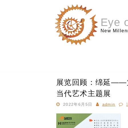
跳
至
内
Eye o
容
New Millen
展览回顾：绵延——
当代艺术主题展
2022年6月5日
admin