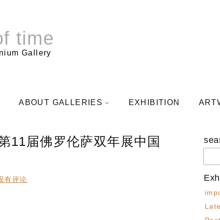
f time
nium Gallery
ABOUT GALLERIES
EXHIBITION
ART
第11届佛罗伦萨双年展中国
sea
搜
索：
Exhi
没有评论
impo
Late