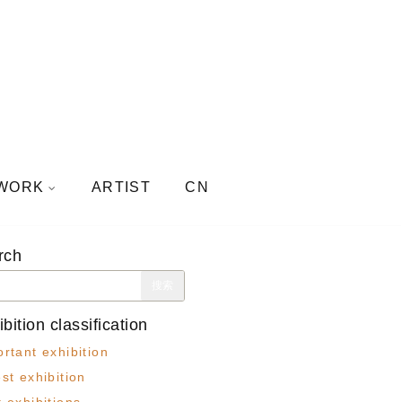
WORK
ARTIST
CN
rch
bition classification
rtant exhibition
st exhibition